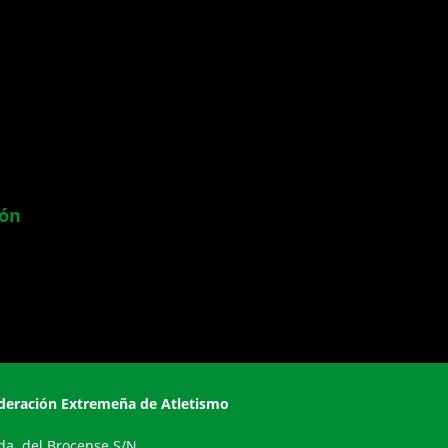
ión
deración Extremeña de Atletismo
da. del Brocense S/N