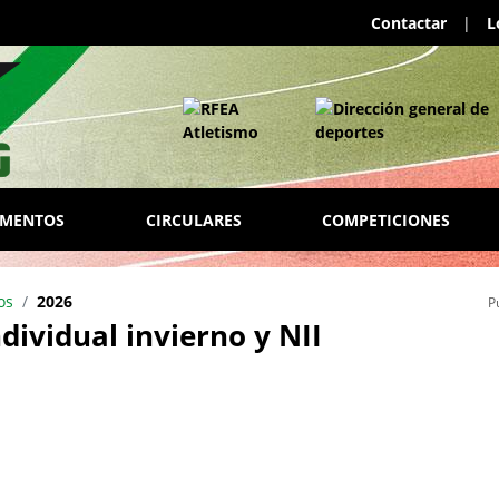
Contactar
|
L
AMENTOS
CIRCULARES
COMPETICIONES
os
2026
P
ndividual invierno y NII