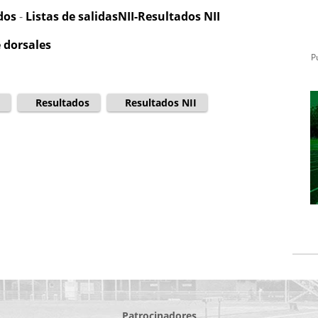
dos
-
Listas de salidasNII-Resultados NII
e dorsales
P
Resultados
Resultados NII
Patrocinadores