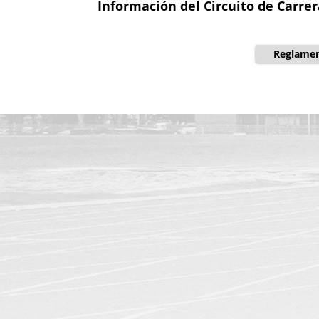
Información del Circuito de Carre
Reglame