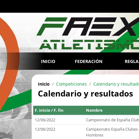
INICIO
FEDERACIÓN
REGL
Inicio
Competiciones
Calendario y resultad
Calendario y resultados
F. inicio / F. fin
Nombre
12/06/2022
Campeonato de España Clubes
12/06/2022
Campeonato España Clubes Di
Hombres