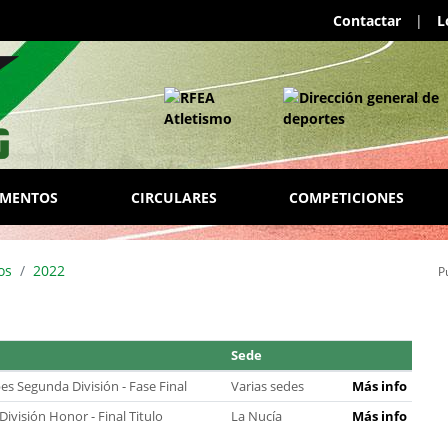
Contactar
|
L
AMENTOS
CIRCULARES
COMPETICIONES
os
2022
P
Sede
 Segunda División - Fase Final
Varias sedes
Más info
visión Honor - Final Titulo
La Nucía
Más info