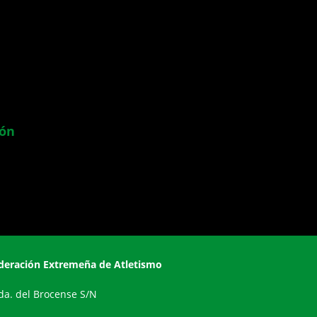
ión
deración Extremeña de Atletismo
da. del Brocense S/N