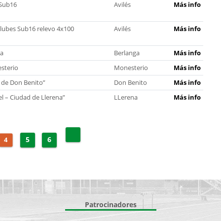
Sub16
Avilés
Más info
ubes Sub16 relevo 4x100
Avilés
Más info
ga
Berlanga
Más info
sterio
Monesterio
Más info
 de Don Benito”
Don Benito
Más info
el – Ciudad de Llerena”
LLerena
Más info
5
6
4
Patrocinadores