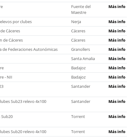
re
Fuente del
Más info
Maestre
levos por clubes
Nerja
Más info
 de Cáceres
Cáceres
Más info
n de Cáceres
Cáceres
Más info
a de Federaciones Autonómicas
Granollers
Más info
Santa Amalia
Más info
bre
Badajoz
Más info
re - NII
Badajoz
Más info
23
Santander
Más info
ubes Sub23 relevo 4x100
Santander
Más info
 Sub20
Torrent
Más info
ubes Sub20 relevo 4x100
Torrent
Más info