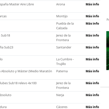
spaña Master Aire Libre
Arona
Más info
arcas
Montijo
Más info
P
Puebla de la
Más info
Calzada
 Sub18
Jerez de la
Más info
Frontera
ña Sub23
Santander
Más info
lo
La Cumbre -
Más info
Trujillo
 Absoluto y Máster (Medio Maratón
Paterna
Más info
ubes Sub18 relevo 4x100
Jerez de la
Más info
Frontera
Absoluto
Nerja
Más info
adura
Cáceres
Más info